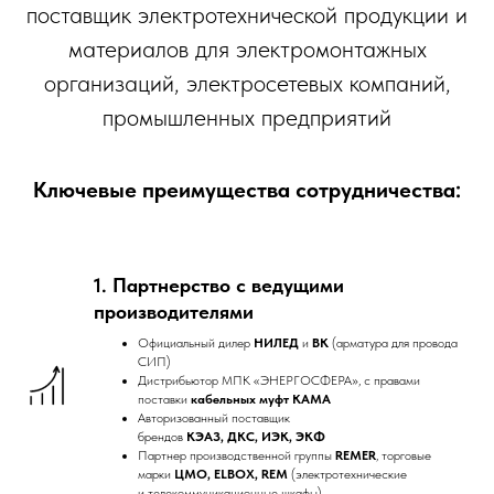
поставщик электротехнической продукции и
материалов для электромонтажных
организаций, электросетевых компаний,
промышленных предприятий
Ключевые преимущества сотрудничества:
1. Партнерство с ведущими
производителями
Официальный дилер
НИЛЕД
и
ВК
(арматура для провода
СИП)
Дистрибьютор МПК «ЭНЕРГОСФЕРА», с правами
поставки
кабельных муфт КАМА
Авторизованный поставщик
брендов
КЭАЗ, ДКС, ИЭК, ЭКФ
Партнер производственной группы
REMER
, торговые
марки
ЦМО, ELBOX, REM
(электротехнические
и телекоммуникационные шкафы).