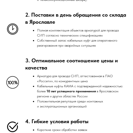
2. Поставки в день обращения со склада
в Ярославле
Полная комплектация объектов арматурой для провода
СИП согласно техническим спецификациям
Собственный запас кабельных муфт для оперативного
реагирования при аварийных ситуациях
3. Оптимальное соотношение цены и
качества
Арматура для провода СИП, аттестованная в ПАО
«Россети», по конкурентным цена
Кабельные муфты КАМА с подтвержденной надежностью:
более
10 лет успешного применения
в Ярославском
регионе и других областях России
Положительная репутация среди монтажных
и эксплуатационных организаций
4. Гибкие условия работы
Короткие сроки обработки заявок