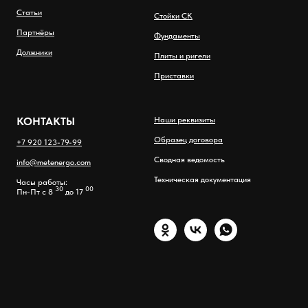
Статьи
Стойки СК
Партнёры
Фундаменты
Должники
Плиты и ригели
Приставки
КОНТАКТЫ
Наши реквизиты
Образец договора
+7 920 123-79-99
Сводная ведомость
info@metenergo.com
Техническая документация
Часы работы:
30
00
Пн-Пт с 8
до 17