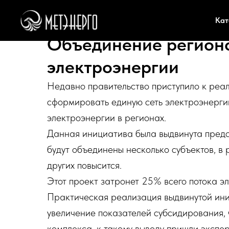
Кат
Объединение регионо
электроэнергии
Недавно правительство приступило к реал
сформировать единую сеть электроэнерги
электроэнергии в регионах.
Данная инициатива была выдвинута предс
будут объединены несколько субъектов, в 
других повысится.
Этот проект затронет 25% всего потока э
Практическая реализация выдвинутой ини
увеличение показателей субсидирования, 
комплекса, к такому выводу пришли экспе