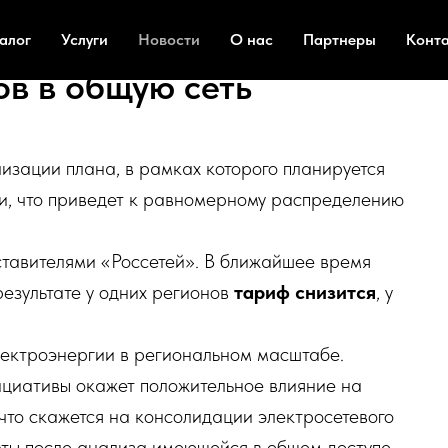
алог
Услуги
Новости
О нас
Партнеры
Конт
в в общую сеть
изации плана, в рамках которого планируется
и, что приведет к равномерному распределению
тавителями «Россетей». В ближайшее время
результате у одних регионов
тариф снизится
, у
лектроэнергии в региональном масштабе.
циативы окажет положительное влияние на
что скажется на консолидации электросетевого
рты после анализа имеющейся в общем доступе