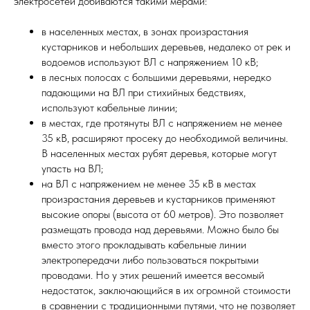
электросетей добиваются такими мерами:
в населенных местах, в зонах произрастания
кустарников и небольших деревьев, недалеко от рек и
водоемов используют ВЛ с напряжением 10 кВ;
в лесных полосах с большими деревьями, нередко
падающими на ВЛ при стихийных бедствиях,
используют кабельные линии;
в местах, где протянуты ВЛ с напряжением не менее
35 кВ, расширяют просеку до необходимой величины.
В населенных местах рубят деревья, которые могут
упасть на ВЛ;
на ВЛ с напряжением не менее 35 кВ в местах
произрастания деревьев и кустарников применяют
высокие опоры (высота от 60 метров). Это позволяет
размещать провода над деревьями. Можно было бы
вместо этого прокладывать кабельные линии
электропередачи либо пользоваться покрытыми
проводами. Но у этих решений имеется весомый
недостаток, заключающийся в их огромной стоимости
в сравнении с традиционными путями, что не позволяет