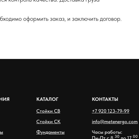
бходимо оформить заказ, и заключить договор.
НИЯ
КАТАЛОГ
КОНТАКТЫ
Стойки СВ
+7 920 123-79-99
Стойки СК
info@metenergo.com
ры
Фундаменты
Часы работы:
30
00
Пн-Пт с 8
до 17