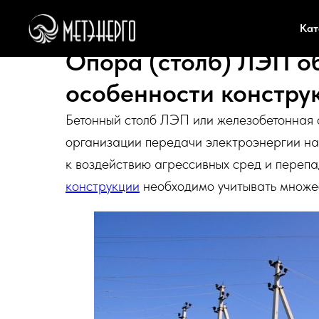
Кат
Опора (столб) ЛЭП о
особенности констру
Бетонный столб ЛЭП или железобетонная
организации передачи электроэнергии на
к воздействию агрессивных сред и переп
конструкции
необходимо учитывать множес