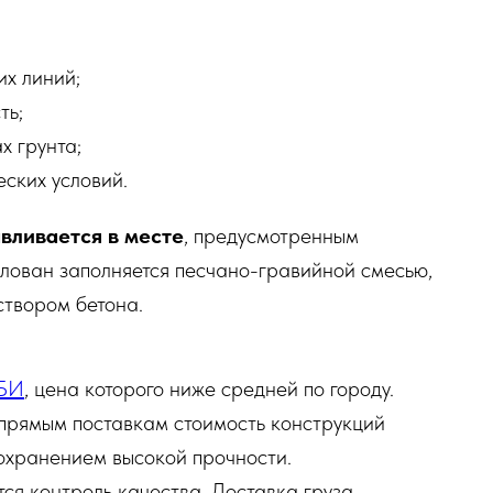
х линий;
ть;
х грунта;
ских условий.
вливается в месте
, предусмотренным
тлован заполняется песчано-гравийной смесью,
твором бетона.
ЖБИ
, цена которого ниже средней по городу.
 прямым поставкам стоимость конструкций
охранением высокой прочности.
тся контроль качества. Доставка груза