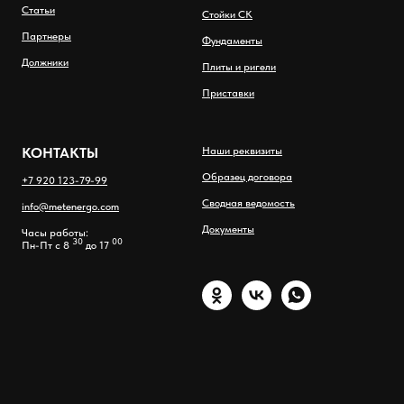
Статьи
Стойки СК
Партнеры
Фундаменты
Должники
Плиты и ригели
Приставки
КОНТАКТЫ
Наши реквизиты
Образец договора
+7 920 123-79-99
Сводная ведомость
info@metenergo.com
Документы
Часы работы:
30
00
Пн-Пт с 8
до 17