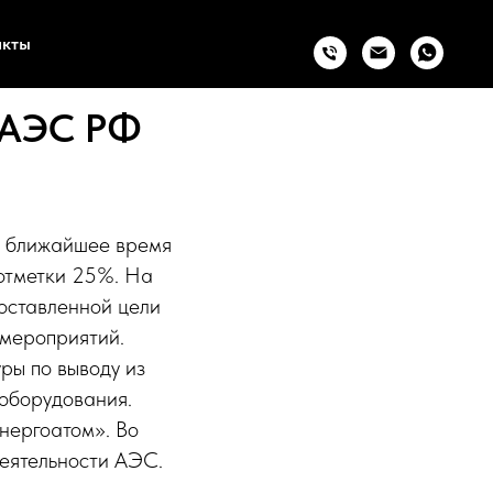
акты
а АЭС РФ
В ближайшее время
 отметки 25%. На
оставленной цели
 мероприятий.
ры по выводу из
оборудования.
нергоатом». Во
деятельности АЭС.