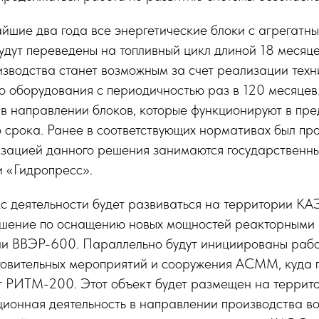
айшие два года все энергетические блоки с агрегат
удут переведены на топливный цикл длиной 18 месяц
зводства станет возможным за счет реализации техн
о оборудования с периодичностью раз в 120 месяцев
 в направлении блоков, которые функционируют в пре
 срока. Ранее в соответствующих нормативах был пр
изацией данного решения занимаются государственн
и «Гидропресс».
 деятельности будет развиваться на территории КА
решение по оснащению новых мощностей реакторными
и ВВЭР-600. Параллельно будут инициированы рабо
товительных мероприятий и сооружения АСММ, куда 
т РИТМ-200. Этот объект будет размещен на террито
ционная деятельность в направлении производства в