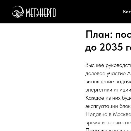
Кат
План: по
до 2035 
Высшее руководст
долевое участие А
выполнение задачи
энергетики иници
Каждое из них буд
эксплуатации бло
Недавно в Москве
время встречи спе
Параллельно в це