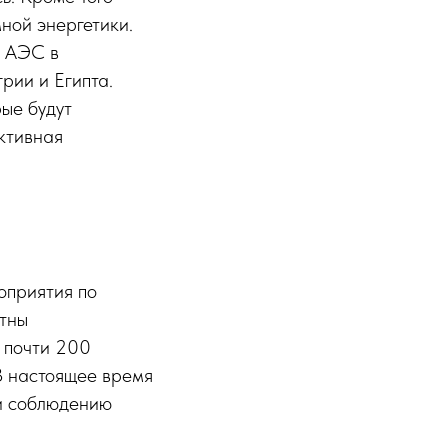
ной энергетики.
в АЭС в
рии и Египта.
ые будут
ктивная
оприятия по
етны
 почти 200
В настоящее время
ии соблюдению