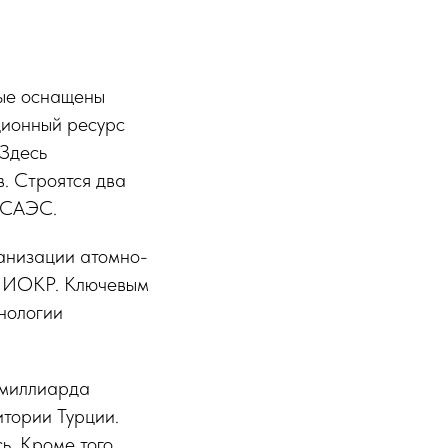
рые оснащены
ционный ресурс
 Здесь
. Строятся два
а САЭС.
анизации атомно-
 НИОКР. Ключевым
нологии
 миллиарда
итории Турции.
ь. Кроме того