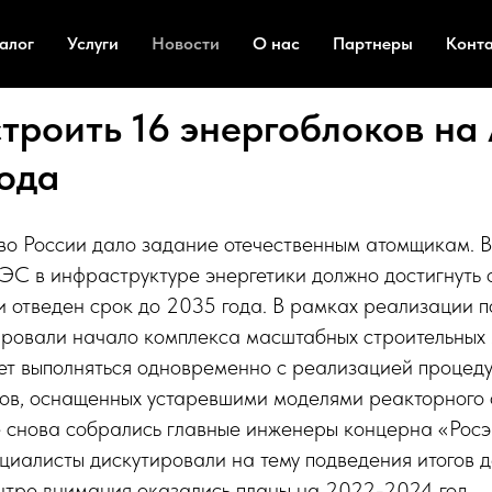
алог
Услуги
Новости
О нас
Партнеры
Конт
строить 16 энергоблоков н
года
во России дало задание отечественным атомщикам. 
ЭС в инфраструктуре энергетики должно достигнуть
 отведен срок до 2035 года. В рамках реализации п
ировали начало комплекса масштабных строительных
ет выполняться одновременно с реализацией процеду
ков, оснащенных устаревшими моделями реакторного 
 снова собрались главные инженеры концерна «Росэ
циалисты дискутировали на тему подведения итогов 
нтре внимания оказались планы на 2022-2024 год.