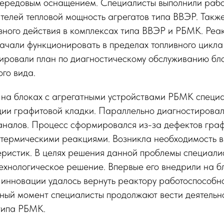
 передовым оснащением. Специалисты выполнили рабо
телей тепловой мощность агрегатов типа ВВЭР. Такж
зного действия в комплексах типа ВВЭР и РБМК. Реа
чали функционировать в пределах топливного цикла 
ировали план по диагностическому обслуживанию бло
го вида.
т на блоках с агрегатными устройствами РБМК специ
ии графитовой кладки. Параллельно диагностирова
аналов. Процесс сформировался из-за дефектов граф
термическими реакциями. Возникла необходимость в
еристик. В целях решения данной проблемы специал
ехнологическое решение. Впервые его внедрили на б
 инновации удалось вернуть реактору работоспособн
ный момент специалисты продолжают вести деятельно
типа РБМК.