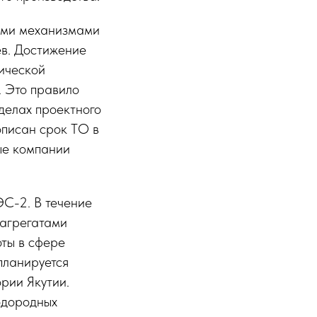
ными механизмами
ев. Достижение
ической
. Это правило
делах проектного
описан срок ТО в
ые компании
ЭС-2. В течение
 агрегатами
ты в сфере
планируется
рии Якутии.
одородных