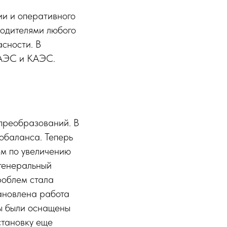
ии и оперативного
водителями любого
сности. В
РАЭС и КАЭС.
 преобразований. В
обаланса. Теперь
ем по увеличению
генеральный
роблем стала
ановлена работа
ы были оснащены
становку еще