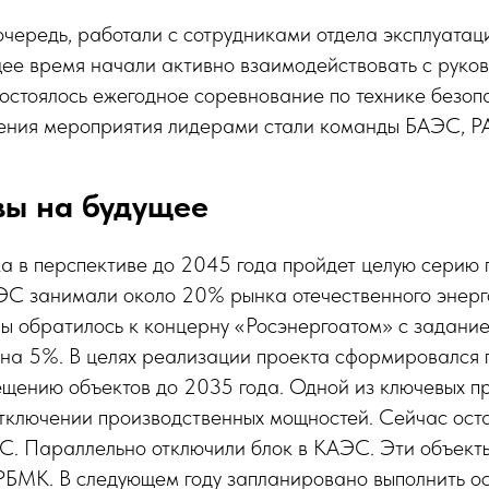
очередь, работали с сотрудниками отдела эксплуатац
щее время начали активно взаимодействовать с руко
остоялось ежегодное соревнование по технике безопа
дения мероприятия лидерами стали команды БАЭС, 
вы на будущее
а в перспективе до 2045 года пройдет целую серию
ЭС занимали около 20% рынка отечественного энерг
ны обратилось к концерну «Росэнергоатом» с задани
 на 5%. В целях реализации проекта сформировался 
ещению объектов до 2035 года. Одной из ключевых п
отключении производственных мощностей. Сейчас ост
ЭС. Параллельно отключили блок в КАЭС. Эти объект
РБМК. В следующем году запланировано выполнить о