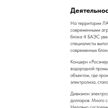
Деятельнос
На территории ЛА
современными агр
блока 4 БАЭС увел
специалисты выпол
современных блок
Концерн «Росэнер
водородной промы
объектом, где про
электролиза, стал
Дивизион электроэ
долларов. Много с
Недавно состоялис