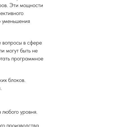
ров. Эти мощности
фективного
о уменьшения
е вопросы в сфере
и могут быть не
отать программное
их блоков.
.
 любого уровня.
го производства.