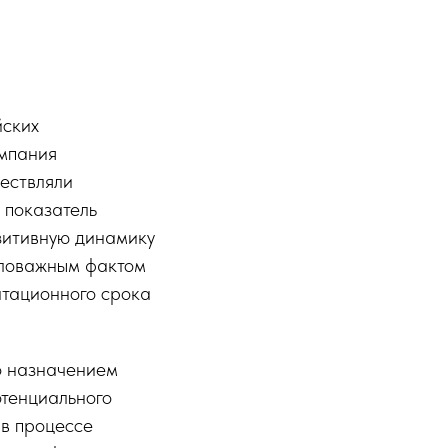
йских
омпания
ествляли
 показатель
зитивную динамику
аловажным фактом
атационного срока
го назначением
отенциального
 в процессе