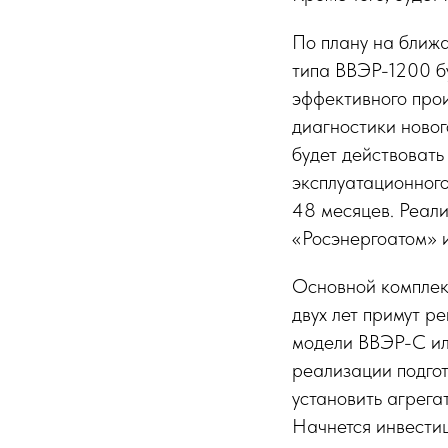
По плану на ближ
типа ВВЭР-1200 б
эффективного прои
диагностики новог
будет действовать
эксплуатационного
48 месяцев. Реал
«Росэнергоатом» 
Основной комплекс
двух лет примут 
модели ВВЭР-С ил
реализации подго
установить агрега
Начнется инвести