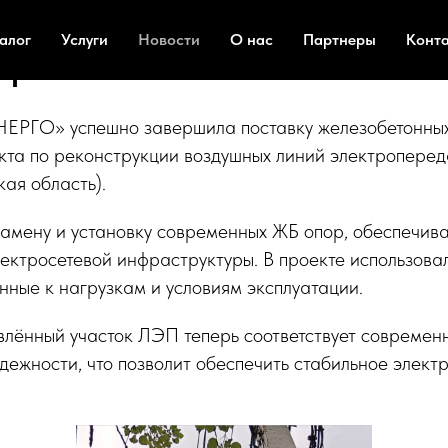
 крупный проект по реконс
алог
Услуги
Новости
О нас
Партнеры
Конт
ерево
РГО» успешно завершила поставку железобетонных
кта по реконструкции воздушных линий электроперед
ая область).
замену и установку современных ЖБ опор, обеспечи
лектросетевой инфраструктуры. В проекте использова
нные к нагрузкам и условиям эксплуатации.
овлённый участок ЛЭП теперь соответствует совреме
дежности, что позволит обеспечить стабильное элек