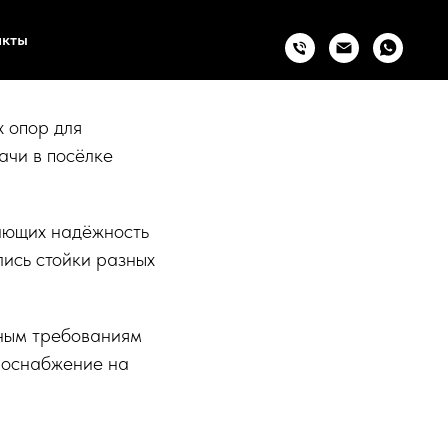
трукции
акты
 опор для
ачи в посёлке
вающих надёжность
лись стойки разных
нным требованиям
троснабжение на