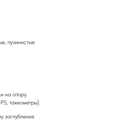
ые, пучинистые
и на опору.
PS, тахеометры).
у заглубления