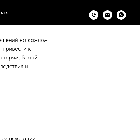
как их
акты
ешений на каждом
 привести к
терям. В этой
ледствия и
 эксплуатации.