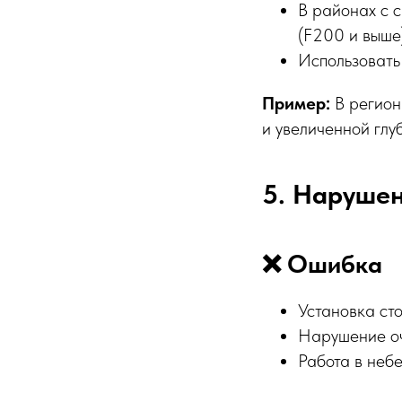
В районах с 
(F200 и выше
Использовать
Пример:
В регион
и увеличенной глу
5. Наруше
❌ Ошибка
Установка ст
Нарушение оч
Работа в неб