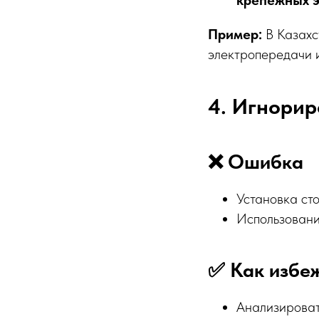
крепежных 
Пример:
В Казахс
электропередачи и
4. Игнорир
❌ Ошибка
Установка сто
Использовани
✅ Как избе
Анализирова