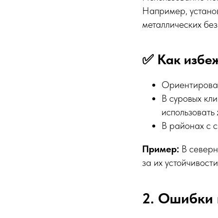
Например, устано
металлических без
✅ Как избе
Ориентирова
В суровых кли
использовать
В районах с 
Пример:
В северн
за их устойчивост
2. Ошибки 