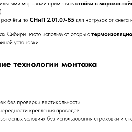
сильными морозами применять
стойки с морозосто
).
 расчёты по
СНиП 2.01.07-85
для нагрузок от снега и
ах Сибири часто используют опоры с
термоизоляци
биной установки.
ние технологии монтажа
оек без проверки вертикальности.
ередности крепления проводов.
езопасных условиях без использования страховки и с