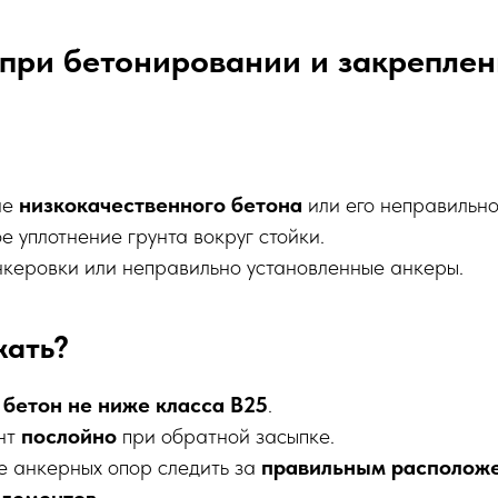
при бетонировании и закреплен
ие
низкокачественного бетона
или его неправильно
 уплотнение грунта вокруг стойки.
нкеровки или неправильно установленные анкеры.
жать?
ь
бетон не ниже класса B25
.
унт
послойно
при обратной засыпке.
е анкерных опор следить за
правильным располож