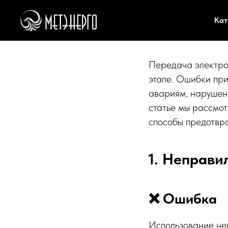
Ошибки п
Кат
избежать
Передача электро
этапе. Ошибки при
авариям, нарушен
статье мы рассмот
способы предотвр
1. Неправи
❌ Ошибка
Использование неп