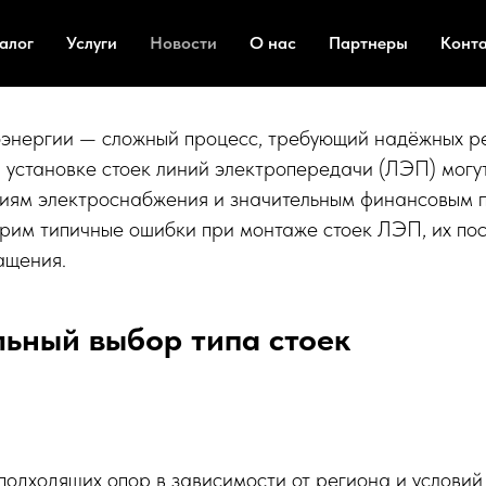
ри установке стоек ЛЭП и 
алог
Услуги
Новости
О нас
Партнеры
Конт
энергии — сложный процесс, требующий надёжных р
 установке стоек линий электропередачи (ЛЭП) могут
иям электроснабжения и значительным финансовым по
рим типичные ошибки при монтаже стоек ЛЭП, их пос
ащения.
льный выбор типа стоек
одходящих опор в зависимости от региона и условий