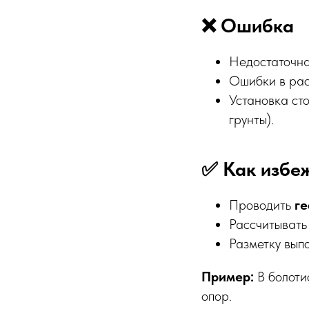
❌ Ошибка
Недостаточна
Ошибки в рас
Установка сто
грунты).
✅ Как избе
Проводить
ге
Рассчитыват
Разметку вып
Пример:
В болоти
опор.