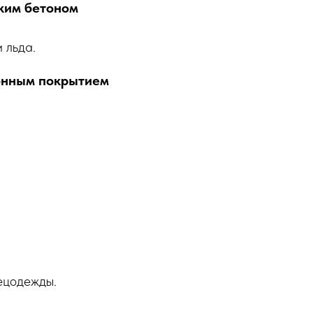
йким бетоном
 льда.
онным покрытием
пецодежды.