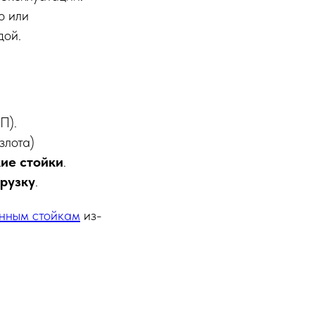
ю или
дой.
П).
злота)
ие стойки
.
рузку
.
нным стойкам
из-