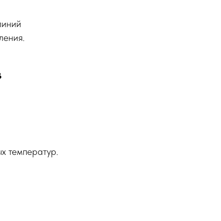
линий
ления.
в
х температур.