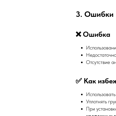
3. Ошибки 
❌ Ошибка
Использован
Недостаточное
Отсутствие а
✅ Как избе
Использоват
Уплотнять гр
При установк