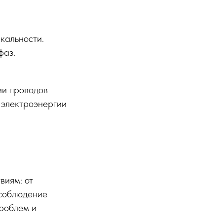
кальности.
фаз.
ии проводов
 электроэнергии
виям: от
 соблюдение
проблем и