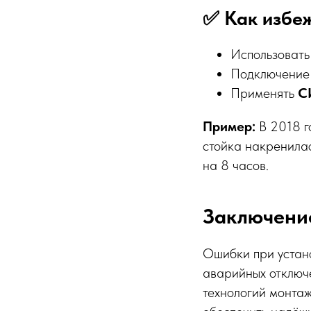
✅ Как избе
Использоват
Подключение 
Применять
С
Пример:
В 2018 г
стойка накренилас
на 8 часов.
Заключени
Ошибки при устано
аварийных отключ
технологий монтаж