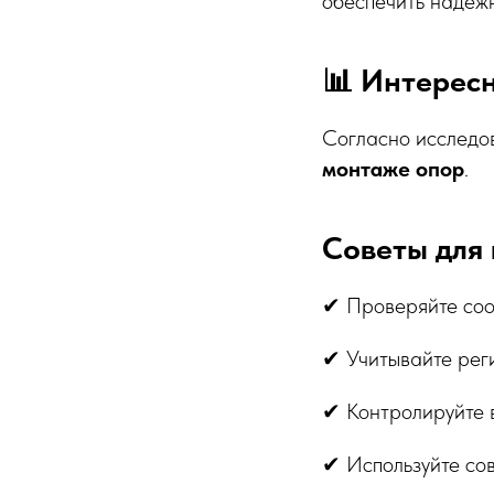
обеспечить надёж
📊 Интерес
Согласно исслед
монтаже опор
.
Советы для 
✔ Проверяйте соо
✔ Учитывайте рег
✔ Контролируйте в
✔ Используйте со